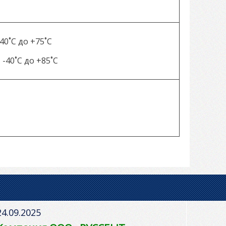
40˚C до +75˚C
-40˚C до +85˚C
24.09.2025