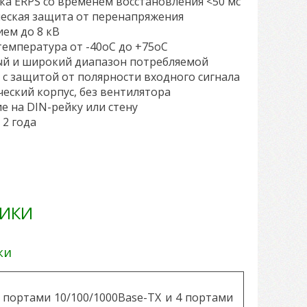
ка ERPS со временем восстановления <50 мс
ческая защита от перенапряжения
ем до 8 кВ
 температура от -40oC до +75oC
ый и широкий диапазон потребляемой
с защитой от полярности входного сигнала
ческий корпус, без вентилятора
ие на DIN-рейку или стену
 2 года
ТИКИ
ки
 портами 10/100/1000Base-TX и 4 портами