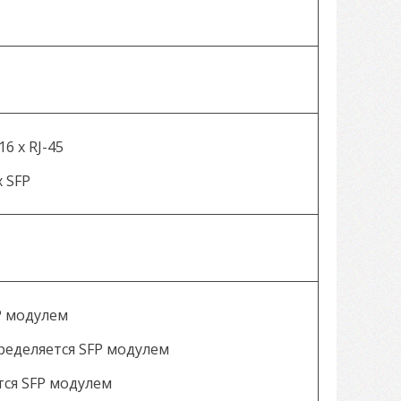
6 x RJ-45
x SFP
P модулем
ределяется SFP модулем
тся SFP модулем