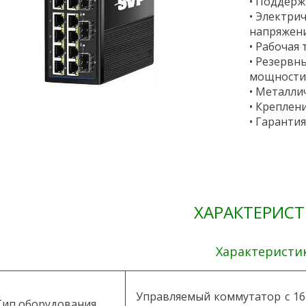
• Поддерж
• Электри
напряжени
• Рабочая
• Резервн
мощности 
• Металли
• Креплен
• Гарантия
ХАРАКТЕРИС
Характеристи
Управляемый коммутатор с 16
Тип оборудования