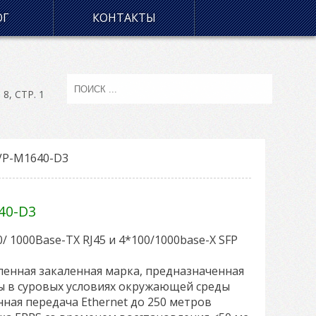
ОГ
КОНТАКТЫ
, СТР. 1
VP-M1640-D3
40-D3
0/ 1000Base-TX RJ45 и 4*100/1000base-X SFP
енная закаленная марка, предназначенная
ы в суровых условиях окружающей среды
нная передача Ethernet до 250 метров